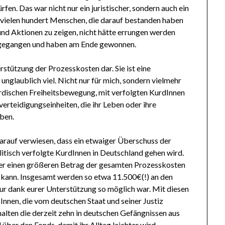
fen. Das war nicht nur ein juristischer, sondern auch ein
n vielen hundert Menschen, die darauf bestanden haben
d Aktionen zu zeigen, nicht hätte errungen werden
eingegangen und haben am Ende gewonnen.
rstützung der Prozesskosten dar. Sie ist eine
 unglaublich viel. Nicht nur für mich, sondern vielmehr
 kurdischen Freiheitsbewegung, mit verfolgten KurdInnen
rteidigungseinheiten, die ihr Leben oder ihre
ben.
darauf verwiesen, dass ein etwaiger Überschuss der
litisch verfolgte KurdInnen in Deutschland gehen wird.
er einen größeren Betrag der gesamten Prozesskosten
n kann. Insgesamt werden so etwa 11.500€(!) an den
 nur dank eurer Unterstützung so möglich war. Mit diesen
nnen, die vom deutschen Staat und seiner Justiz
halten die derzeit zehn in deutschen Gefängnissen aus
ber den Fonds, damit ihr Alltag leichter wird.