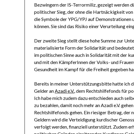
Bezwingern der IS-Terrormiliz, gezeigt werden dür
politischer Sieg, der ohne die Hartnäckigkeit vo
die Symbole der YPG/YPJ auf Demonstrationen un
können. Sie sind das Risiko einer Verurteilung 
Der zweite Sieg stellt diese hohe Summe zur Unte
materialisierte Form der Solidarität und bedeutet
im politischen Sinne auch in Solidarität mit der
und mit den KämpferInnen der Volks- und Frauenve
Gesundheit im Kampf für die Freiheit gegeben ha
Bereits in meiner Unterstützungsbitte hatte ich 
Gelder an
Azadi e.V.
, dem Rechtshilfefonds für po
Ich habe mich zudem dazu entschieden auch selb
zu bezahlen, damit noch mehr an Azadi e.V. gehe
Rechtshilfefonds gehen. Ein riesiger Betrag, der
Geldern wird die Verteidigung kurdischer GenossI
verfolgt werden, finanziell unterstützt. Zudem er
politischen Gründen einsitzenden KurdInnen Geld ü