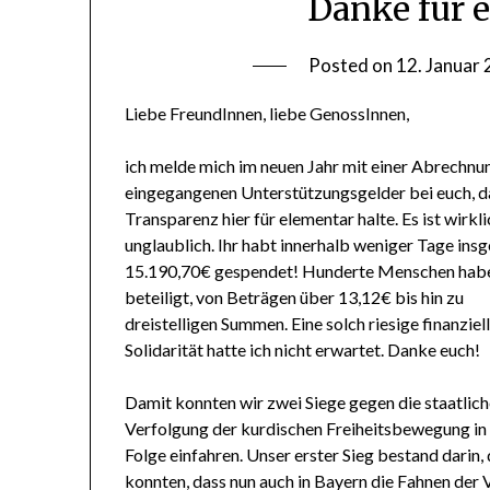
Danke für e
Posted on
12. Januar
Liebe FreundInnen, liebe GenossInnen,
ich melde mich im neuen Jahr mit einer Abrechnu
eingegangenen Unterstützungsgelder bei euch, d
Transparenz hier für elementar halte. Es ist wirkl
unglaublich. Ihr habt innerhalb weniger Tage ins
15.190,70€ gespendet! Hunderte Menschen habe
beteiligt, von Beträgen über 13,12€ bis hin zu
dreistelligen Summen. Eine solch riesige finanziel
Solidarität hatte ich nicht erwartet. Danke euch!
Damit konnten wir zwei Siege gegen die staatlic
Verfolgung der kurdischen Freiheitsbewegung in
Folge einfahren. Unser erster Sieg bestand dari
konnten, dass nun auch in Bayern die Fahnen der