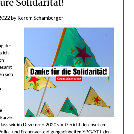
ure Solidarität!
 2022
by
Kerem Schamberger
ng der
a ich
ich
gesamt
n sich
le
he
 kurzer
n, dass wir im Dezember 2020 vor Gericht durchsetzen
 Volks- und Frauenverteidigungseinheiten YPG/YPJ, den