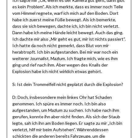
Ich sagte mir „Ok, wenn es der Kamera gut geht, dann gibt
es kein Problem“. Als ich merkte, dass es immer noch Teile
vom Himmel regnete, warf ich mich auf den Boden. Dort
habe ich zuerst meine Füße bewegt. Als ich bemerkte,
dass sie sich bewegen, dachte ich, ich bin nicht verletzt.
Dann habe ich meine Hände leicht bewegt. Auch das ging.
Ich dachte mir also „Mir geht es gut, mir ist nichts passiert“.
Ich hatte da noch nicht gemerkt, dass Blut von mir
herabtropft. Ich bin aufgestanden. Bei mir war noch ein
weiterer Journalist, Mazlum. Ich fragte mich, wie es ihm
ging und rief nach ihm. Aber wegen des Knalls der
Explosion habe ich nicht wirklich etwas gehört.
S: Ist dein Trommelfell nicht geplatzt durch die Explosion?
D: Doch, insbesondere mein linkes Ohr hat Schaden
genommen. Ich spüre es immer noch. Ich bin also
aufgestanden, um Mazlum zu suchen. Ich habe nach ihm
gerufen, konnte ihn aber nicht finden. Als sich der Staub
legte, sah ich ihn am Boden liegen. Er sagte zu mir „Ich bin
verletzt, hilf mir beim Aufstehen“. Währenddessen
schickten die anderen bereits Fahrzeuge, um die