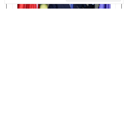
Die Türkei baut ihr blaues Imperium
Mit dem Gesetz zum »Blauen Vaterland« will
Ankara Gebietsansprüche in der Ägäis und im
Mittelmeer festschreiben. Das ist kein Bruch
mit dem Westen, sondern der Griff einer
aufstrebenden Regionalmacht ...
7/27/2026, 8:47:49 AM
1
2
Kerem Schamberger