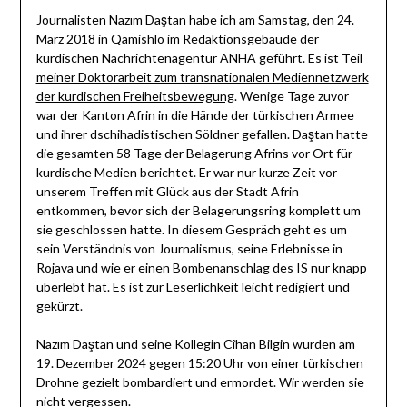
Journalisten Nazım Daştan habe ich am Samstag, den 24.
März 2018 in Qamishlo im Redaktionsgebäude der
kurdischen Nachrichtenagentur ANHA geführt. Es ist Teil
meiner Doktorarbeit zum transnationalen Mediennetzwerk
der kurdischen Freiheitsbewegung
. Wenige Tage zuvor
war der Kanton Afrin in die Hände der türkischen Armee
und ihrer dschihadistischen Söldner gefallen. Daştan hatte
die gesamten 58 Tage der Belagerung Afrins vor Ort für
kurdische Medien berichtet. Er war nur kurze Zeit vor
unserem Treffen mit Glück aus der Stadt Afrin
entkommen, bevor sich der Belagerungsring komplett um
sie geschlossen hatte. In diesem Gespräch geht es um
sein Verständnis von Journalismus, seine Erlebnisse in
Rojava und wie er einen Bombenanschlag des IS nur knapp
überlebt hat. Es ist zur Leserlichkeit leicht redigiert und
gekürzt.
Nazım Daştan und seine Kollegin Cîhan Bilgin wurden am
19. Dezember 2024 gegen 15:20 Uhr von einer türkischen
Drohne gezielt bombardiert und ermordet. Wir werden sie
nicht vergessen.