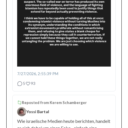
7/27/2026, 2:55:39 PM
5
93
Reposted from
Kerem Schamberger
Yossi Bartal
Wie israelische Medien heute berichten, handelt
es sich dabei um einen Fake– einfach eine