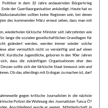
er Politiker in dem 32 Jahre andauernden Bürgerkrieg
Ende der Guerillaorganisation ankündigt. Heute hat es
Südostanatolien sollten keine Regionen sein, bei denen
ginn des kommenden März erneut sehen, dass man mit
n, wiederholen türkische Minister seit Jahrzehnten wie
 So lange die sozialen gesellschaftlichen Grundlagen für
 nicht geändert werden, werden immer wieder solche
ese aber vermutlich nicht so vernünftig und auf einen
PKK. Kurdische Jugendliche, geboren in den 90er Jahren
 sich, dass die zukünftigen Organisationen eher den
Dessen sollte sich der türkische Staat bewusst sein und
nen. Ob das allerdings mit Erdogan zu machen ist, darf
hmewelle gegen kritische Journalisten in die nächste
rkische Polizei die Wohnung des Journalisten Tunca Ö?
unden. Anschließend wurde er wegen „Mitgliedschaft in