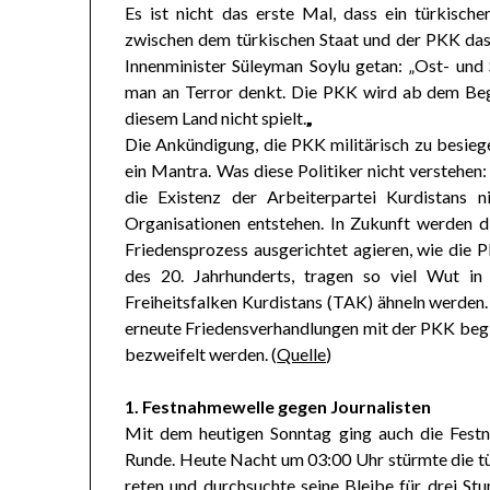
Es ist nicht das erste Mal, dass ein türkisch
zwischen dem türkischen Staat und der PKK das 
Innenminister Süleyman Soylu getan: „Ost- und 
man an Terror denkt. Die PKK wird ab dem Be
diesem Land nicht spielt.
„
Die Ankündigung, die PKK militärisch zu besiege
ein Mantra. Was diese Politiker nicht verstehen:
die Existenz der Arbeiterpartei Kurdistans
Organisationen entstehen. In Zukunft werden di
Friedensprozess ausgerichtet agieren, wie die 
des 20. Jahrhunderts, tragen so viel Wut in
Freiheitsfalken Kurdistans (TAK) ähneln werden. 
erneute Friedensverhandlungen mit der PKK begin
bezweifelt werden. (
Quelle
)
1. Festnahmewelle gegen Journalisten
Mit dem heutigen Sonntag ging auch die Festna
Runde. Heute Nacht um 03:00 Uhr stürmte die tü
reten und durchsuchte seine Bleibe für drei St