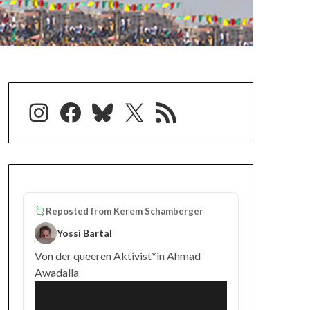
Instagram
Facebook
Bluesky
X
RSS-Feed
Reposted from
Kerem Schamberger
Yossi Bartal
Von der queeren Aktivist*in Ahmad
Awadalla