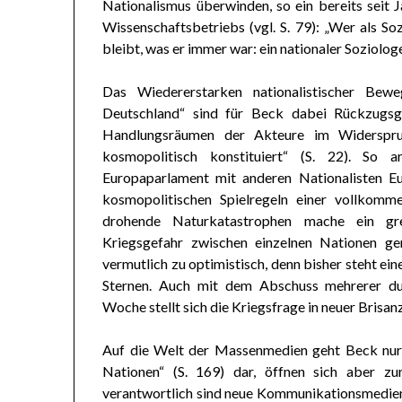
Nationalismus überwinden, so ein bereits seit
Wissenschaftsbetriebs (vgl. S. 79): „Wer als So
bleibt, was er immer war: ein nationaler Soziologe.
Das Wiedererstarken nationalistischer Bew
Deutschland“ sind für Beck dabei Rückzugsge
Handlungsräumen der Akteure im Widerspruch
kosmopolitisch konstituiert“ (S. 22). So a
Europaparlament mit anderen Nationalisten 
kosmopolitischen Spielregeln einer vollkom
drohende Naturkatastrophen mache ein gre
Kriegsgefahr zwischen einzelnen Nationen ge
vermutlich zu optimistisch, denn bisher steht ei
Sternen. Auch mit dem Abschuss mehrerer d
Woche stellt sich die Kriegsfrage in neuer Brisanz
Auf die Welt der Massenmedien geht Beck nur 
Nationen“ (S. 169) dar, öffnen sich aber z
verantwortlich sind neue Kommunikationsmedien, 