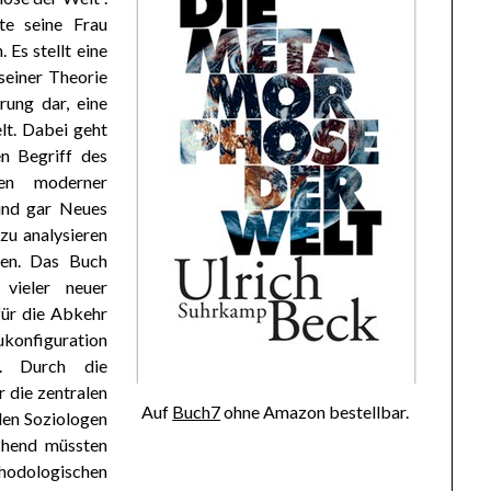
te seine Frau
Es stellt eine
einer Theorie
rung dar, eine
lt. Dabei geht
n Begriff des
ten moderner
und gar Neues
 zu analysieren
rien. Das Buch
vieler neuer
 für die Abkehr
ukonfiguration
). Durch die
 die zentralen
Auf
Buch7
ohne Amazon bestellbar.
 den Soziologen
chend müssten
thodologischen