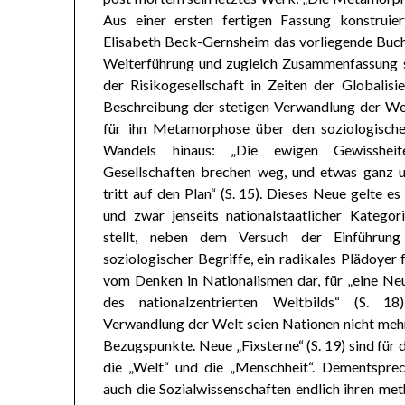
Aus einer ersten fertigen Fassung konstruier
Elisabeth Beck-Gernsheim das vorliegende Buch. 
Weiterführung und zugleich Zusammenfassung s
der Risikogesellschaft in Zeiten der Globalisie
Beschreibung der stetigen Verwandlung der We
für ihn Metamorphose über den soziologische
Wandels hinaus: „Die ewigen Gewisshei
Gesellschaften brechen weg, und etwas ganz 
tritt auf den Plan“ (S. 15). Dieses Neue gelte es
und zwar jenseits nationalstaatlicher Katego
stellt, neben dem Versuch der Einführung 
soziologischer Begriffe, ein radikales Plädoyer
vom Denken in Nationalismen dar, für „eine Ne
des nationalzentrierten Weltbilds“ (S. 18
Verwandlung der Welt seien Nationen nicht mehr
Bezugspunkte. Neue „Fixsterne“ (S. 19) sind für
die „Welt“ und die „Menschheit“. Dementspre
auch die Sozialwissenschaften endlich ihren me