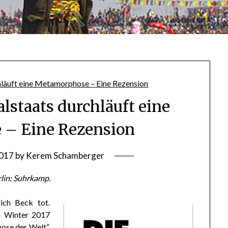
alstaats durchläuft eine
– Eine Rezension
2017
by
Kerem Schamberger
lin: Suhrkamp.
ich Beck tot.
m Winter 2017
ose der Welt“.