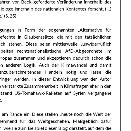
 Jahren von Beck geforderte Veränderung innerhalb des
ziologe innerhalb des nationalen Kontextes forscht, (…)
“ (S. 25)
egungen in Form der sogenannten „Alternative für
fechte in Glaubenssätze, die mit den tatsächlichen
 stehen. Diese seien mittlerweile „unwiderruflich
rbeiten rechtsnationalistische AfD-Abgeordnete im
Europas zusammen und akzeptieren dadurch schon die
men anderen Logik. Auch der Klimawandel und damit
nzüberschreitendes Handeln nötig und lasse die
ringer werden. In dieser Entwicklung war der Autor
ne verstärkte Zusammenarbeit in Klimafragen eher in den
utzend US-Tomahawk-Raketen auf Syrien vergangene
.
am Rande ein. Diese stellen „heute noch die Welt der
unehmend für das Weltgeschehen. Maßgeblich dafür
wie sie zum Beispiel dieser Blog darstellt, auf dem die