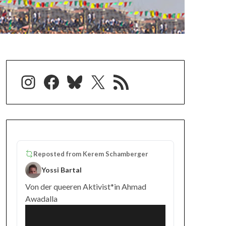
Instagram
Facebook
Bluesky
X
RSS-Feed
Reposted from
Kerem Schamberger
Yossi Bartal
Von der queeren Aktivist*in Ahmad
Awadalla