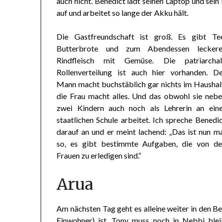
auch nicht. Benedict lädt seinen Laptop und sei
auf und arbeitet so lange der Akku hält.
Die Gastfreundschaft ist groß. Es gibt Tee
Butterbrote und zum Abendessen leckere
Rindfleisch mit Gemüse. Die patriarchal
Rollenverteilung ist auch hier vorhanden. D
Mann macht buchstäblich gar nichts im Haushal
die Frau macht alles. Und das obwohl sie neb
zwei Kindern auch noch als Lehrerin an eine
staatlichen Schule arbeitet. Ich spreche Benedi
darauf an und er meint lachend: „Das ist nun m
so, es gibt bestimmte Aufgaben, die von de
Frauen zu erledigen sind.“
Arua
Am nächsten Tag geht es alleine weiter in den B
Einwohner) ist. Tony muss noch in Nebbi ble