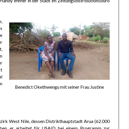
n Handy immer in der Stadt im Zeitungsdistributionsbüro
,
s
e
er
t,
en
r
ct
al
n
Benedict Okethwengu mit seiner Frau Justine
ezirk West Nile, dessen Distrikthauptstadt Arua (62.000
iben, er arbeitet für USAID bei einem Programm zur