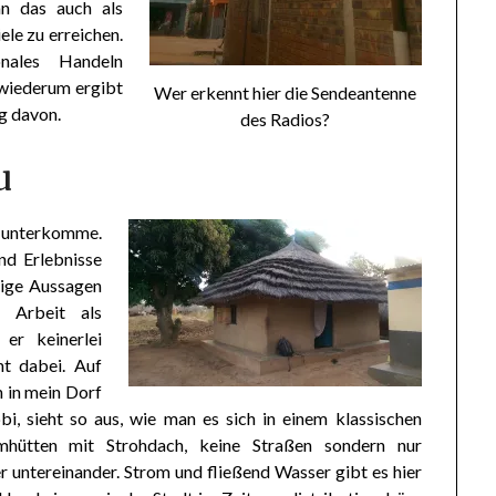
n das auch als
le zu erreichen.
nales Handeln
 wiederum ergibt
Wer erkennt hier die Sendeantenne
ug davon.
des Radios?
u
ch unterkomme.
nd Erlebnisse
inige Aussagen
r Arbeit als
er keinerlei
ht dabei. Auf
n in mein Dorf
i, sieht so aus, wie man es sich in einem klassischen
mhütten mit Strohdach, keine Straßen sondern nur
untereinander. Strom und fließend Wasser gibt es hier