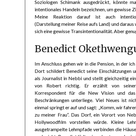
Soziologen Schimank ausgedrückt, könnte ma
intentionales Handeln bezeichnen, um gewisse Zie
Meine Reaktion darauf ist auch intentio
(Darstellung meiner Reise aufs Land) und daraus
sich eine gewisse Transintentionalität. Aber gen
Benedict Okethweng
Im Anschluss gehen wir in die Pension, in der i
Dort schildert Benedict seine Einschätzungen u
als Journalist in Nebbi und stellt gleichzeitig e
von Robert richtig. Er erzählt von seine
Korrespondent für die New Vision und das 
Beschränkungen unterliege. Viel Neues ist nic
einmal springt er auf und sagt: „Komm, wir fahre
zu meiner Frau“. Das Dorf, ein Vorort von Nebb
Hollywoodfilm vorstellen würde. Kleine Leh
ausgetrampelte Lehmpfade verbinden die Häuser 