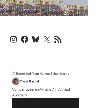
Instagram
Facebook
Bluesky
X
RSS-Feed
Reposted from
Kerem Schamberger
Yossi Bartal
Von der queeren Aktivist*in Ahmad
Awadalla