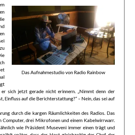
em
en
ie
nd
en
ei
 zu
ie
ch
et
Das Aufnahmestudio von Radio Rainbow
mal
agt
e er sich jetzt gerade nicht erinnern. „Nimmt denn der
, Einfluss auf die Berichterstattung?“ – Nein, das sei auf
rung durch die kargen Räumlichkeiten des Radios. Das
m Computer, drei Mikrofonen und einem Kabelwirrwarr.
 ähnlich wie Präsident Museveni immer einen trägt und
rzählt später, dass der Host gleichzeitig der Chef der