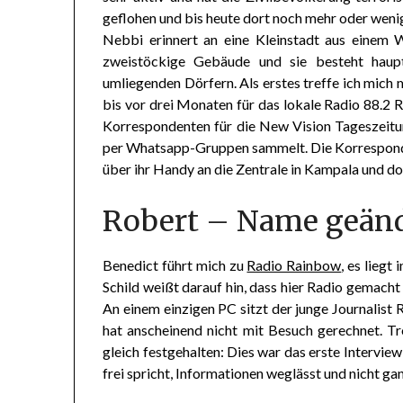
geflohen und bis heute dort noch mehr oder wenige
Nebbi erinnert an eine Kleinstadt aus einem We
zweistöckige Gebäude und sie besteht haupt
umliegenden Dörfern. Als erstes treffe ich mich
bis vor drei Monaten für das lokale Radio 88.2 R
Korrespondenten für die New Vision Tageszeitu
per Whatsapp-Gruppen sammelt. Die Korresponde
über ihr Handy an die Zentrale in Kampala und d
Robert – Name geän
Benedict führt mich zu
Radio Rainbow
, es liegt
Schild weißt darauf hin, dass hier Radio gemach
An einem einzigen PC sitzt der junge Journalist R
hat anscheinend nicht mit Besuch gerechnet. Tr
gleich festgehalten: Dies war das erste Interview
frei spricht, Informationen weglässt und nicht g