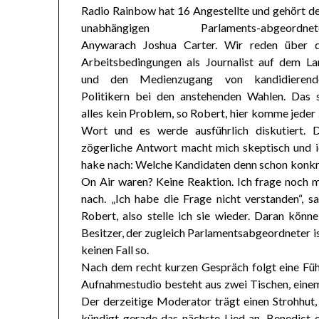
Radio Rainbow hat 16 Angestellte und gehört d
unabhängigen Parlaments-abgeordnet
Anywarach Joshua Carter. Wir reden über d
Arbeitsbedingungen als Journalist auf dem La
und den Medienzugang von kandidierend
Politikern bei den anstehenden Wahlen. Das s
alles kein Problem, so Robert, hier komme jeder
Wort und es werde ausführlich diskutiert. D
zögerliche Antwort macht mich skeptisch und i
hake nach: Welche Kandidaten denn schon konkr
On Air waren? Keine Reaktion. Ich frage noch 
nach. „Ich habe die Frage nicht verstanden“, s
Robert, also stelle ich sie wieder. Daran könn
Besitzer, der zugleich Parlamentsabgeordneter ist
keinen Fall so.
Nach dem recht kurzen Gespräch folgt eine Füh
Aufnahmestudio besteht aus zwei Tischen, eine
Der derzeitige Moderator trägt einen Strohhut,
kündigt gerade das nächste Lied an. Benedict e