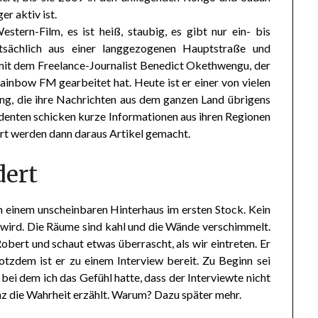
r aktiv ist.
stern-Film, es ist heiß, staubig, es gibt nur ein- bis
sächlich aus einer langgezogenen Hauptstraße und
 mit dem Freelance-Journalist Benedict Okethwengu, der
ainbow FM gearbeitet hat. Heute ist er einer von vielen
ng, die ihre Nachrichten aus dem ganzen Land übrigens
nten schicken kurze Informationen aus ihren Regionen
ort werden dann daraus Artikel gemacht.
dert
 in einem unscheinbaren Hinterhaus im ersten Stock. Kein
t wird. Die Räume sind kahl und die Wände verschimmelt.
obert und schaut etwas überrascht, als wir eintreten. Er
otzdem ist er zu einem Interview bereit. Zu Beginn sei
 bei dem ich das Gefühl hatte, dass der Interviewte nicht
anz die Wahrheit erzählt. Warum? Dazu später mehr.