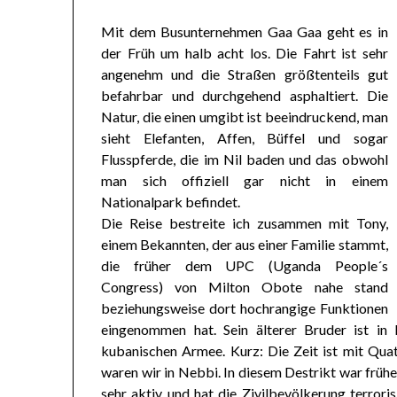
Mit dem Busunternehmen Gaa Gaa geht es in
der Früh um halb acht los. Die Fahrt ist sehr
angenehm und die Straßen größtenteils gut
befahrbar und durchgehend asphaltiert. Die
Natur, die einen umgibt ist beeindruckend, man
sieht Elefanten, Affen, Büffel und sogar
Flusspferde, die im Nil baden und das obwohl
man sich offiziell gar nicht in einem
Nationalpark befindet.
Die Reise bestreite ich zusammen mit Tony,
einem Bekannten, der aus einer Familie stammt,
die früher dem UPC (Uganda People´s
Congress) von Milton Obote nahe stand
beziehungsweise dort hochrangige Funktionen
eingenommen hat. Sein älterer Bruder ist i
kubanischen Armee. Kurz: Die Zeit ist mit Qua
waren wir in Nebbi. In diesem Destrikt war früh
sehr aktiv und hat die Zivilbevölkerung terrori