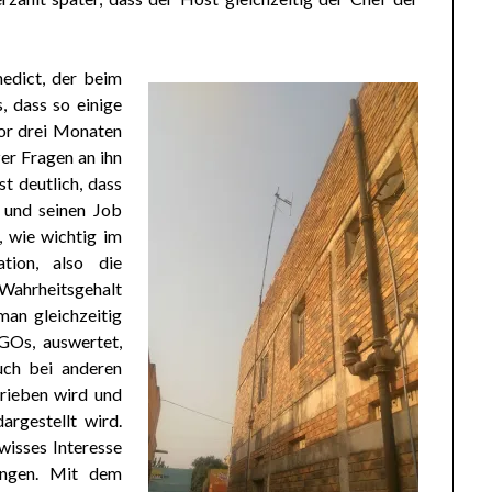
nedict, der beim
, dass so einige
vor drei Monaten
er Fragen an ihn
st deutlich, dass
 und seinen Job
t, wie wichtig im
ation, also die
Wahrheitsgehalt
man gleichzeitig
GOs, auswertet,
uch bei anderen
trieben wird und
dargestellt wird.
ewisses Interesse
ingen. Mit dem