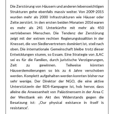
Die Zerstörung von Häusern und anderen lebenswichtigen
Strukturen gehe ebenfalls massiv weiter. Von 2009-2015
wurden mehr als 2000 Infrastrukturen wie Häuser oder
Zelte zerstört. In den ersten beiden Monaten 2016 waren
es mehr als 241 Unterkünfte mit mehr als 450
vertriebenen Menschen. Die Tendenz der Zerstörung
zeigt mit der extrem rechten Regierungskoalition in der
Knesset, die von Siedlervertretern dominiert ist, steil nach
oben. Die internationale Gemeinschaft bleibe trotz dieser
Entwicklungen stumm, so Essam. Eine Strategie von JLAC
sei es für die Familien, durch juristische Verzögerungen,
Zeit zu gewinnen. Teilweise könnten
Häuserdemolierungen so bis zu 6 Jahre verschoben
werden. Komplett aufgehalten werden konnten bisher nur
sehr wenige. Der Direktor der NGO, die eine aktive
Unterstützerin der BDS-Kampagne ist, hob hervor, dass
alleine die Anwesenheit von Palästinensern in der Area C
der Westbank ein Akt des Widerstands gegen die
Besatzung ist: „Our physical existance in itself is
resistance“.