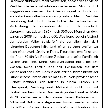
Dachkonstruktionen mehr vorweisen, sodass wir an vielen
Wellblechdächern vorbeifahren, die bei einem Sturm sofort
weggeblasen werden. Die Arbeitslosigkeit ist hoch und
auch die Gesundheitsversorgung sehr schlecht. Seit der
Besatzung hat durch diese Politik der schleichenden
Vertreibung die Einwohnerzahl des Tals drastisch
abgenommen. Lebten 1967 noch 350.000 Menschen dort,
waren es 2009 nur noch 53.000. Dies berichtet ein Aktivist
der „
Jordan Valley Solidarity
“, die vor allem den dort
lebenden Beduinen hilft. Und einen solchen treffen wir
nach einer zweistündigen Fahrt. Freundlich empfängt uns
der Ende 60-jährige Beduine Zoubaa und seine Familie mit
Kaffee und Tee. Keine Selbstverständlichkeit bei 150
Gästen. Seine Familie lebt seit Ewigkeiten auf dem
Weideland der Tiere. Doch in den letzten Jahren nimmt der
Druck seitens Israels auf sie massiv zu. Sein provisorisches
Gehöft befindet sich Mitten in einem Dreieck aus
Checkpoint, Siedlung und Militärstützpunkt und ist
deshalb ein besonderer Dorn im Auge der Besatzer. Mehr
als 20 Zelthäuser wurden alleine diesem Beduinen vom
Militär mit Bulldozern abgerissen. Immer wieder schieße
das Militär auf seine Tiere. Er und seine acht Kinder saßen