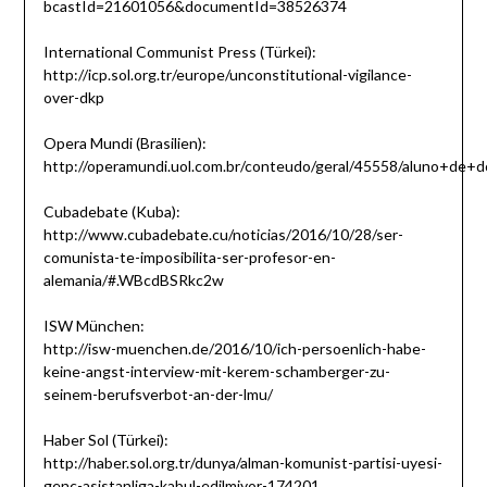
bcastId=21601056&documentId=38526374
International Communist Press (Türkei):
http://icp.sol.org.tr/europe/unconstitutional-vigilance-
over-dkp
Opera Mundi (Brasilien):
http://operamundi.uol.com.br/conteudo/geral/45558/aluno+d
Cubadebate (Kuba):
http://www.cubadebate.cu/noticias/2016/10/28/ser-
comunista-te-imposibilita-ser-profesor-en-
alemania/#.WBcdBSRkc2w
ISW München:
http://isw-muenchen.de/2016/10/ich-persoenlich-habe-
keine-angst-interview-mit-kerem-schamberger-zu-
seinem-berufsverbot-an-der-lmu/
Haber Sol (Türkei):
http://haber.sol.org.tr/dunya/alman-komunist-partisi-uyesi-
genc-asistanliga-kabul-edilmiyor-174201