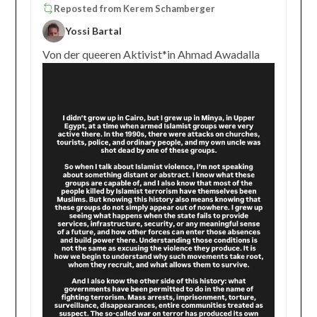
Reposted from
Kerem Schamberger
Yossi Bartal
Von der queeren Aktivist*in Ahmad Awadalla