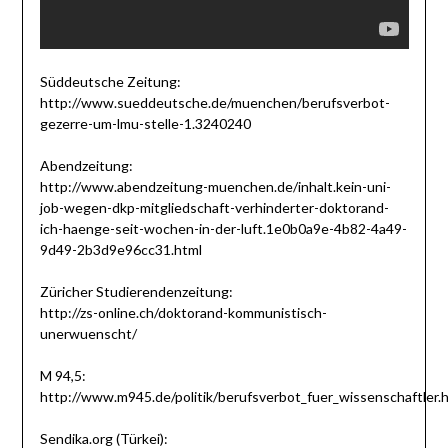
Süddeutsche Zeitung:
http://www.sueddeutsche.de/muenchen/berufsverbot-
gezerre-um-lmu-stelle-1.3240240
Abendzeitung:
http://www.abendzeitung-muenchen.de/inhalt.kein-uni-
job-wegen-dkp-mitgliedschaft-verhinderter-doktorand-
ich-haenge-seit-wochen-in-der-luft.1e0b0a9e-4b82-4a49-
9d49-2b3d9e96cc31.html
Züricher Studierendenzeitung:
http://zs-online.ch/doktorand-kommunistisch-
unerwuenscht/
M 94,5:
http://www.m945.de/politik/berufsverbot_fuer_wissenschaftler.
Sendika.org (Türkei):