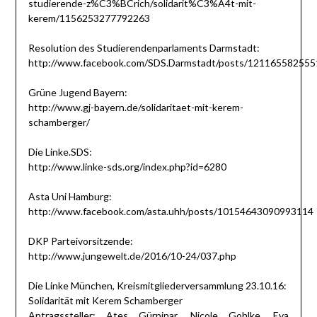
studierende-z%C3%BCrich/solidarit%C3%A4t-mit-
kerem/1156253277792263
Resolution des Studierendenparlaments Darmstadt:
http://www.facebook.com/SDS.Darmstadt/posts/12116558255
Grüne Jugend Bayern:
http://www.gj-bayern.de/solidaritaet-mit-kerem-
schamberger/
Die Linke.SDS:
http://www.linke-sds.org/index.php?id=6280
Asta Uni Hamburg:
http://www.facebook.com/asta.uhh/posts/10154643090993114
DKP Parteivorsitzende:
http://www.jungewelt.de/2016/10-24/037.php
Die Linke München, Kreismitgliederversammlung 23.10.16:
Solidarität mit Kerem Schamberger
Antragssteller: Ates Gürpinar, Nicole Gohlke, Eva