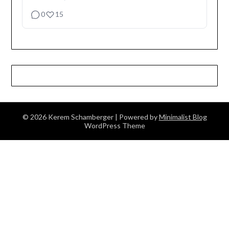
0
15
© 2026 Kerem Schamberger
| Powered by
Minimalist Blog
WordPress Theme