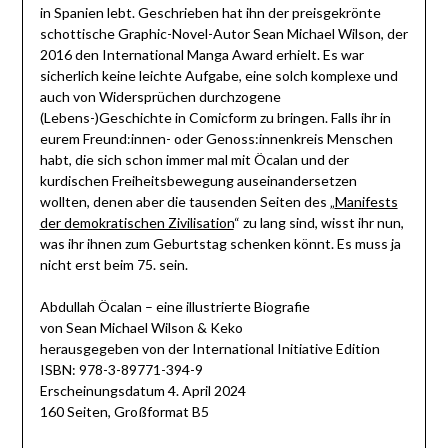
in Spanien lebt. Geschrieben hat ihn der preisgekrönte
schottische Graphic-Novel-Autor Sean Michael Wilson, der
2016 den International Manga Award erhielt. Es war
sicherlich keine leichte Aufgabe, eine solch komplexe und
auch von Widersprüchen durchzogene
(Lebens-)Geschichte in Comicform zu bringen. Falls ihr in
eurem Freund:innen- oder Genoss:innenkreis Menschen
habt, die sich schon immer mal mit Öcalan und der
kurdischen Freiheitsbewegung auseinandersetzen
wollten, denen aber die tausenden Seiten des „
Manifests
der demokratischen Zivilisation
“ zu lang sind, wisst ihr nun,
was ihr ihnen zum Geburtstag schenken könnt. Es muss ja
nicht erst beim 75. sein.
Abdullah Öcalan – eine illustrierte Biografie
von Sean Michael Wilson & Keko
herausgegeben von der International Initiative Edition
ISBN: 978-3-89771-394-9
Erscheinungsdatum 4. April 2024
160 Seiten, Großformat B5