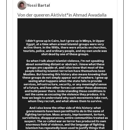
Yossi Bartal
Von der queeren Aktivist*in Ahmad Awadalla