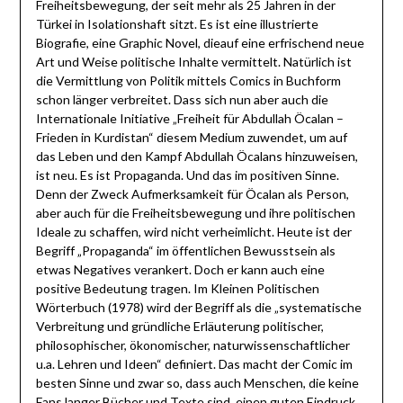
Freiheitsbewegung, der seit mehr als 25 Jahren in der
Türkei in Isolationshaft sitzt. Es ist eine illustrierte
Biografie, eine Graphic Novel, dieauf eine erfrischend neue
Art und Weise politische Inhalte vermittelt. Natürlich ist
die Vermittlung von Politik mittels Comics in Buchform
schon länger verbreitet. Dass sich nun aber auch die
Internationale Initiative „Freiheit für Abdullah Öcalan –
Frieden in Kurdistan“ diesem Medium zuwendet, um auf
das Leben und den Kampf Abdullah Öcalans hinzuweisen,
ist neu. Es ist Propaganda. Und das im positiven Sinne.
Denn der Zweck Aufmerksamkeit für Öcalan als Person,
aber auch für die Freiheitsbewegung und ihre politischen
Ideale zu schaffen, wird nicht verheimlicht. Heute ist der
Begriff „Propaganda“ im öffentlichen Bewusstsein als
etwas Negatives verankert. Doch er kann auch eine
positive Bedeutung tragen. Im Kleinen Politischen
Wörterbuch (1978) wird der Begriff als die „systematische
Verbreitung und gründliche Erläuterung politischer,
philosophischer, ökonomischer, naturwissenschaftlicher
u.a. Lehren und Ideen“ definiert. Das macht der Comic im
besten Sinne und zwar so, dass auch Menschen, die keine
Fans langer Bücher und Texte sind, einen guten Eindruck