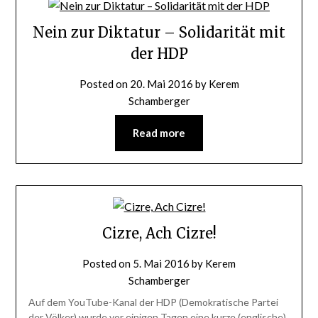
Nein zur Diktatur – Solidarität mit
der HDP
Posted on
20. Mai 2016
by
Kerem
Schamberger
Read more
Cizre, Ach Cizre!
Posted on
5. Mai 2016
by
Kerem
Schamberger
Auf dem YouTube-Kanal der HDP (Demokratische Partei
der Völker) wurde vor einigen Tagen eine kurze (englische)