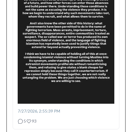
7/27/2026, 2:55:39 PM
5
93