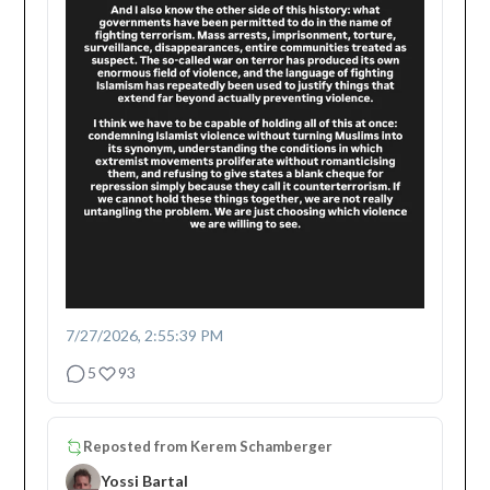
7/27/2026, 2:55:39 PM
5
93
Reposted from
Kerem Schamberger
Yossi Bartal