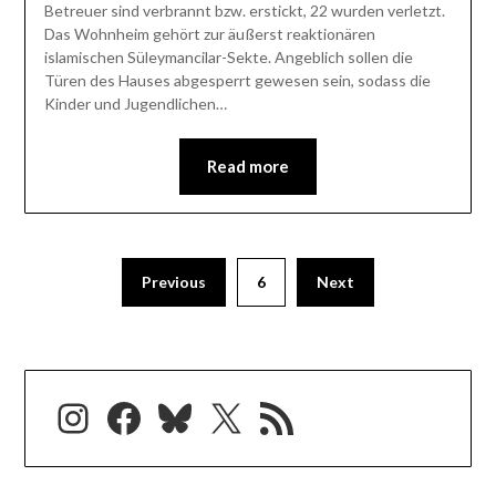
Betreuer sind verbrannt bzw. erstickt, 22 wurden verletzt.
Das Wohnheim gehört zur äußerst reaktionären
islamischen Süleymancilar-Sekte. Angeblich sollen die
Türen des Hauses abgesperrt gewesen sein, sodass die
Kinder und Jugendlichen…
Read more
Previous
6
Next
Instagram
Facebook
Bluesky
X
RSS-Feed