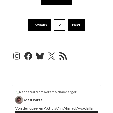
Previous
2
Next
Instagram
Facebook
Bluesky
X
RSS-Feed
Reposted from
Kerem Schamberger
Yossi Bartal
Von der queeren Aktivist*in Ahmad Awadalla